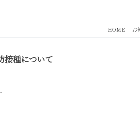
HOME
お
防接種について
。